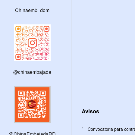
Chinaemb_dom
@chinaembajada
Avisos
Convocatoria para con
@ChinaEmbajadaRD