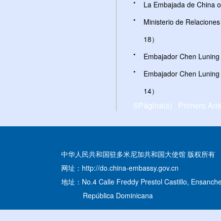
La Embajada de China o
Ministerio de Relacione
18）
Embajador Chen Luning 
Embajador Chen Luning s
14）
6Página(s) Primero Ant
中华人民共和国驻多米尼加共和国大使馆 版权所有
网址：http://do.china-embassy.gov.cn
地址：No.4 Calle Freddy Prestol Castillo, Ensanche
República Dominicana