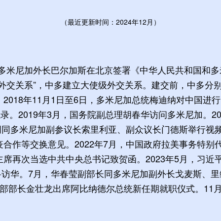
（最近更新时间：2024年12月）
毅同多米尼加外长巴尔加斯在北京签署《中华人民共和国和
外交关系”，中多建立大使级外交关系。建交前，中多分别在
2018年11月1日至6日，多米尼加总统梅迪纳对中国进
录。2019年3月，国务院副总理胡春华访问多米尼加。2
建明同多米尼加副参议长索里利亚、副众议长门德斯举行视频
作等交换意见。2022年7月，中国政府拉美事务特别代
席再次当选中共中央总书记致贺函。2023年5月，习近
切科访华。7月，华春莹副部长同多米尼加副外长戈麦斯、
部部长金壮龙出席阿比纳德尔总统新任期就职仪式。11