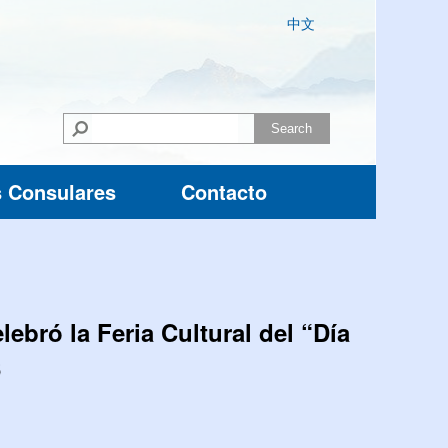
中文
Search
s Consulares
Contacto
bró la Feria Cultural del “Día
6