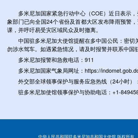
多米尼加国家紧急行动中心
（
COE
）近
日表示，
象部门已向全国
24个省份及首都大区发布降雨预警
课，并呼吁易受灾区域民众及时撤离。
中国驻多米尼加大使馆提醒在多中国公民
：
密切
勿涉水驾车。如遇紧急情况，
请及时报警并联系中国
多米尼加报警和急救电话：
911
多米尼加国家气象局网址：
https://
indom
et.gob.d
外交部全球领事保护与服务应急热线（
24小时）
驻多米尼加使馆领事保护与协助电话：+
1-84945
中华人民共和国驻多米尼加共和国大使馆 版权所有