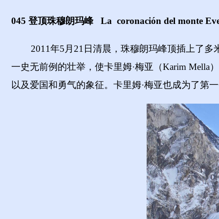
045 登顶珠穆朗玛峰
La
c
oronación del monte Eve
2011年5月21日清晨，珠穆朗玛峰顶插上了
一史无前例的壮举，使卡里姆·梅亚（
K
a
rim Mella
）
以及爱国和勇气的象征。卡里姆
·梅亚也成为了第