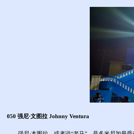
050 强尼·文
图拉 Johnny V
entura
强尼·本图拉，或
者说“老马”，是多米尼加最