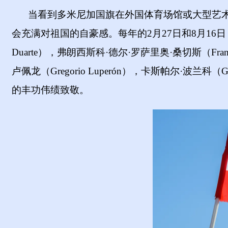
当看到多米尼加国旗在外国体育场馆或大型艺
会充满对祖国的自豪感。每年的
2月27日和8月1
Duarte
），弗朗西斯科
·德尔·罗萨
里奥·桑切斯
（
Fran
卢佩龙
（
Gregorio Luperón
），卡斯帕尔
·波兰科（
的丰功伟绩致敬。