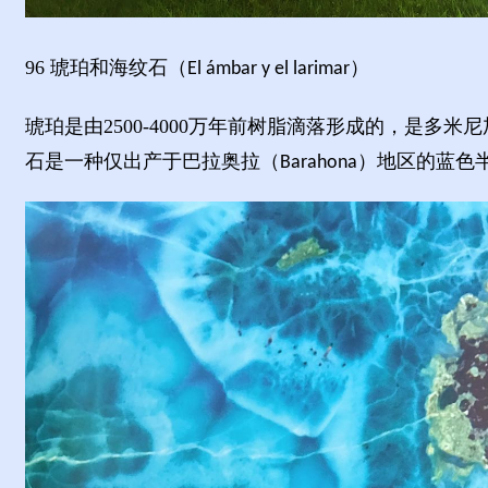
96
琥珀和海纹石（
）
El
ámbar y el larimar
琥珀是由
2500-4000
万年前树脂滴落形成的，是多米尼
石是一种仅出产于巴拉奥拉（
）地区的蓝色
Barahona