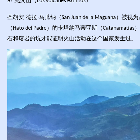
97
死火山（
）
Los volcanes extintos
圣胡安
·德拉·马瓜纳（
）被视为
San Juan de la Maguana
（
）的卡塔纳马蒂亚斯（
）
Hato del Padre
Catanamat
ías
石和熔岩的坑才能证明火山活动在这个国家发生过。