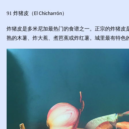
91
炸猪皮（
）
El Chicharr
ón
炸猪皮是多米尼加最热门的食谱之一。正宗的炸猪皮
熟的木薯、炸大蕉、煮芭蕉或炸红薯。
城里最有特色