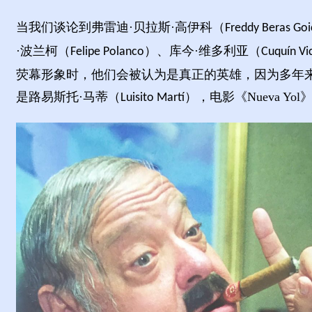
当我们谈论到
弗雷迪
·贝拉斯
·高伊科（
Freddy Beras Go
·波兰柯（
）、
库今
·
维多利亚
（
Felipe Polanco
Cuquín Vi
荧幕形象时，他们会被认为是真正的英雄，因为多年
是
路易斯托
·
马蒂
（
），
电影《
Nueva Yol
Luisito Martí