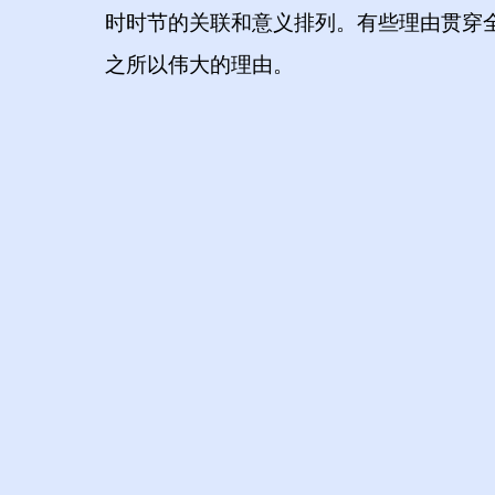
时时节的关联和意义排列。有些理由贯穿
之所以伟大的理由。
伊芙琳·贝坦科
Evelyn Betanc
新闻集团创
邮
（本书中文版由中华