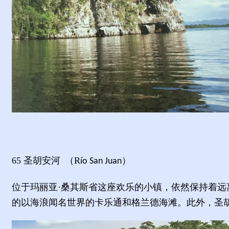
65
圣胡安河
（
R
）
ío San Juan
位于玛丽亚
·桑其斯省这座欢乐的小镇，依然保持着
的以海浪闻名世界的卡乐通和格兰德海滩。此外，圣