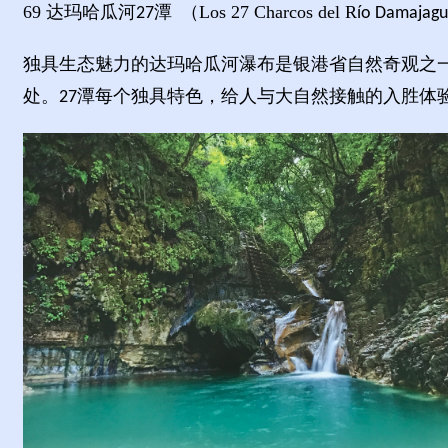
69
达玛哈瓜河
潭
（
Los 27 Charcos del R
27
ío Damajag
独具生态魅力的达玛哈瓜河瀑布是银港省自然奇观之
处。
潭每个独具特色，给人与大自然接触的入胜体
27