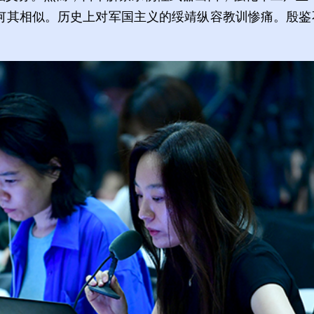
何其相似。历史上对军国主义的绥靖纵容教训惨痛。殷鉴不